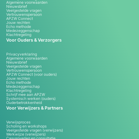
Algemene voorwaarden
Nieuwsbrief
Veelgestelde vragen
Vertrouwenspersoon
APZW Connect
Jouw rechten
Echo methode
Medezeggenschap
Klachtregeling
Voor Ouders & Verzorgers
Privacyverklaring
Algemene voorwaarden
Nieuwsbrief
Veelgestelde vragen
Vertrouwenspersoon
APZW Connect (voor ouders)
Jouw rechten
Echo methode
Medezeggenschap
Klachtregeling
Schrijf mee aan APZW
Systemisch werken (ouders)
Ouderbetrokkenheid
Voor Verwijzers & Partners
Verwijsproces
Scholing en workshops
Veelgestelde vragen (verwijzers)
Werkwijze (verwijzers)
Casusoverleg en consultatie