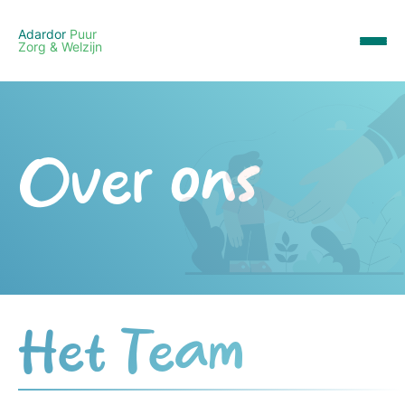
Adardor
Puur
Zorg & Welzijn
Over ons
Het Team