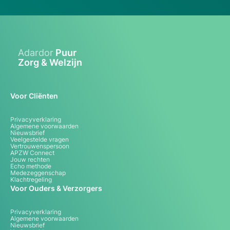
Adardor
Puur
Zorg & Welzijn
Voor Cliënten
Privacyverklaring
Algemene voorwaarden
Nieuwsbrief
Veelgestelde vragen
Vertrouwenspersoon
APZW Connect
Jouw rechten
Echo methode
Medezeggenschap
Klachtregeling
Voor Ouders & Verzorgers
Privacyverklaring
Algemene voorwaarden
Nieuwsbrief